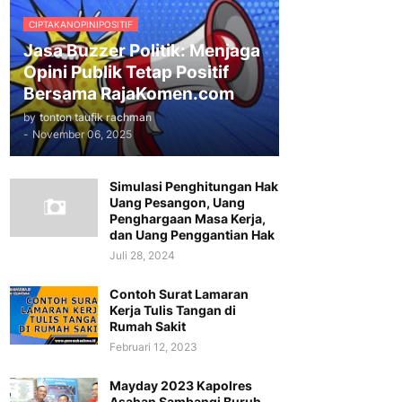
CIPTAKANOPINIPOSITIF
Jasa Buzzer Politik: Menjaga
Opini Publik Tetap Positif
Bersama RajaKomen.com
by
tonton taufik rachman
-
November 06, 2025
Simulasi Penghitungan Hak
Uang Pesangon, Uang
Penghargaan Masa Kerja,
dan Uang Penggantian Hak
Juli 28, 2024
Contoh Surat Lamaran
Kerja Tulis Tangan di
Rumah Sakit
Februari 12, 2023
Mayday 2023 Kapolres
Asahan Sambangi Buruh,