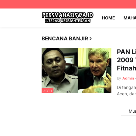
HOME
MAHA
BENCANA BANJIR
PAN L
2009 
Fitna
by
Admin
Di tengah
ACEH
Aceh, da
Mua