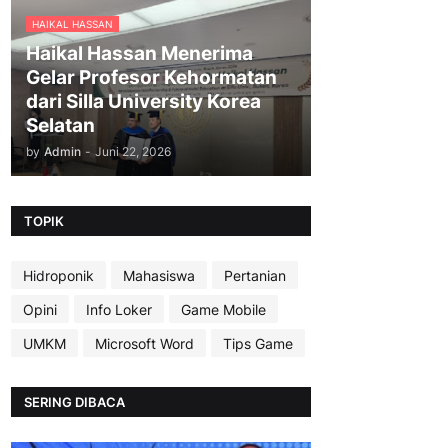
HAIKAL HASSAN
Haikal Hassan Menerima
Gelar Profesor Kehormatan
dari Silla University Korea
Selatan
by
Admin
-
Juni 22, 2026
TOPIK
Hidroponik
Mahasiswa
Pertanian
Opini
Info Loker
Game Mobile
UMKM
Microsoft Word
Tips Game
SERING DIBACA