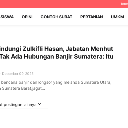
Hom
SISWA
OPINI
CONTOH SURAT
PERTANIAN
UMKM
indungi Zulkifli Hasan, Jabatan Menhut
Tak Ada Hubungan Banjir Sumatera: Itu
h
-
Desember 09, 2025
 bencana banjir dan longsor yang melanda Sumatera Utara,
n Sumatera Barat,jagat…
t postingan lainnya