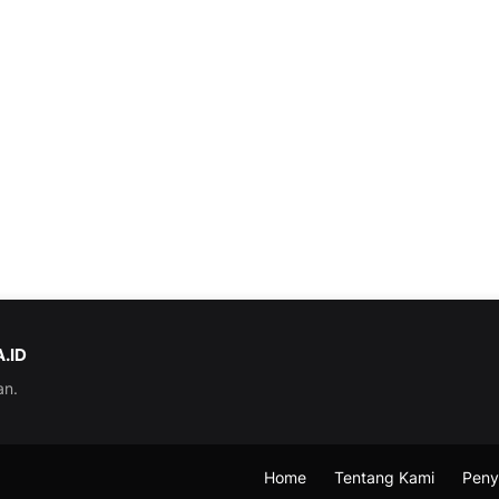
.ID
an.
Home
Tentang Kami
Peny