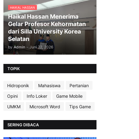
HAIKAL HASSAN
Haikal Hassan Menerima
Gelar Profesor Kehormatan
dari Silla University Korea
Selatan
by
Admin
-
Juni 22, 2026
TOPIK
Hidroponik
Mahasiswa
Pertanian
Opini
Info Loker
Game Mobile
UMKM
Microsoft Word
Tips Game
SERING DIBACA