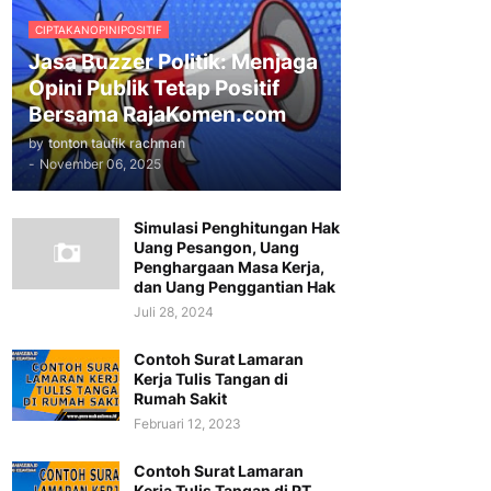
CIPTAKANOPINIPOSITIF
Jasa Buzzer Politik: Menjaga
Opini Publik Tetap Positif
Bersama RajaKomen.com
by
tonton taufik rachman
-
November 06, 2025
Simulasi Penghitungan Hak
Uang Pesangon, Uang
Penghargaan Masa Kerja,
dan Uang Penggantian Hak
Juli 28, 2024
Contoh Surat Lamaran
Kerja Tulis Tangan di
Rumah Sakit
Februari 12, 2023
Contoh Surat Lamaran
Kerja Tulis Tangan di PT