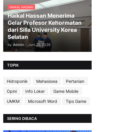
HAIKAL HASSAN
Haikal Hassan Menerima
Gelar Profesor Kehormatan
dari Silla University Korea
Selatan
by
Admin
-
Juni 22, 2026
TOPIK
Hidroponik
Mahasiswa
Pertanian
Opini
Info Loker
Game Mobile
UMKM
Microsoft Word
Tips Game
SERING DIBACA