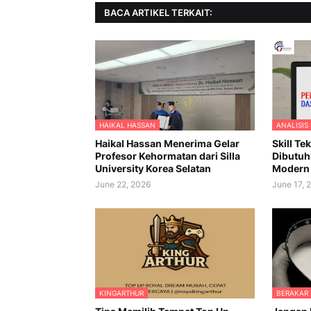
BACA ARTIKEL TERKAIT:
HAIKAL HASSAN
ANALISIS
Haikal Hassan Menerima Gelar
Skill Te
Profesor Kehormatan dari Silla
Dibutuh
University Korea Selatan
Modern
June 22, 2026
June 17, 
KINGARTHUR
BERAKAR 