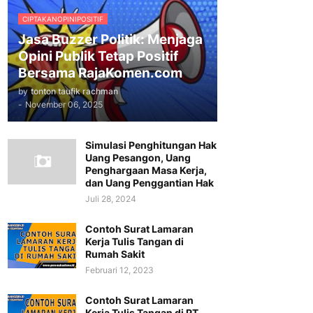
CIPTAKANOPINIPOSITIF
Jasa Buzzer Politik: Menjaga
Opini Publik Tetap Positif
Bersama RajaKomen.com
by
tonton taufik rachman
-
November 06, 2025
Simulasi Penghitungan Hak
Uang Pesangon, Uang
Penghargaan Masa Kerja,
dan Uang Penggantian Hak
Juli 28, 2024
Contoh Surat Lamaran
Kerja Tulis Tangan di
Rumah Sakit
Februari 12, 2023
Contoh Surat Lamaran
Kerja Tulis Tangan di PT