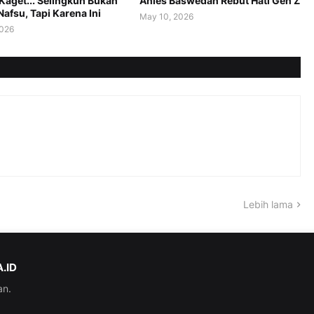
Kaget... Selingkuh Bukan
Anies Baswedan Rebut Hati Gen Z
afsu, Tapi Karena Ini
May 10, 2026
2026
Lebih lama
.ID
an.