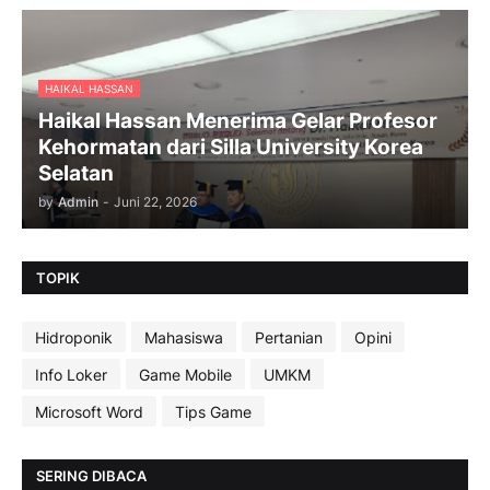
HAIKAL HASSAN
Haikal Hassan Menerima Gelar Profesor
Kehormatan dari Silla University Korea
Selatan
by
Admin
-
Juni 22, 2026
TOPIK
Hidroponik
Mahasiswa
Pertanian
Opini
Info Loker
Game Mobile
UMKM
Microsoft Word
Tips Game
SERING DIBACA