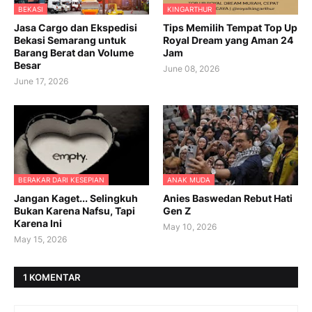
BEKASI
KINGARTHUR
Jasa Cargo dan Ekspedisi
Tips Memilih Tempat Top Up
Bekasi Semarang untuk
Royal Dream yang Aman 24
Barang Berat dan Volume
Jam
Besar
June 08, 2026
June 17, 2026
BERAKAR DARI KESEPIAN
ANAK MUDA
Jangan Kaget... Selingkuh
Anies Baswedan Rebut Hati
Bukan Karena Nafsu, Tapi
Gen Z
Karena Ini
May 10, 2026
May 15, 2026
1 KOMENTAR