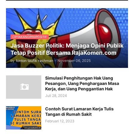
CIPTAKANOPINIPOSITIF
Jasa Buzzer Politik: Menjaga Opini Publik
Tetap Positif Bersama RajaKomen.com
by
tonton taufik rachman
-
November 06, 2025
Simulasi Penghitungan Hak Uang
Pesangon, Uang Penghargaan Masa
Kerja, dan Uang Penggantian Hak
Juli 28, 2024
Contoh Surat Lamaran Kerja Tulis
Tangan di Rumah Sakit
Februari 12, 2023