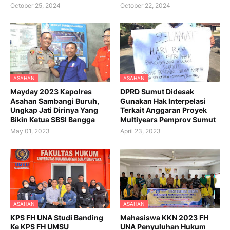
October 25, 2024
October 22, 2024
ASAHAN
ASAHAN
Mayday 2023 Kapolres
DPRD Sumut Didesak
Asahan Sambangi Buruh,
Gunakan Hak Interpelasi
Ungkap Jati Dirinya Yang
Terkait Anggaran Proyek
Bikin Ketua SBSI Bangga
Multiyears Pemprov Sumut
May 01, 2023
April 23, 2023
ASAHAN
ASAHAN
KPS FH UNA Studi Banding
Mahasiswa KKN 2023 FH
Ke KPS FH UMSU
UNA Penyuluhan Hukum