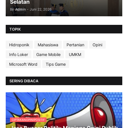
Selatan
by
Admin
-
Juni 22, 2026
TOPIK
Hidroponik
Mahasiswa
Pertanian
Opini
Info Loker
Game Mobile
UMKM
Microsoft Word
Tips Game
SERING DIBACA
CIPTAKANOPINIPOSITIF