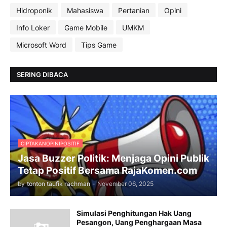
Hidroponik
Mahasiswa
Pertanian
Opini
Info Loker
Game Mobile
UMKM
Microsoft Word
Tips Game
SERING DIBACA
CIPTAKANOPINIPOSITIF
Jasa Buzzer Politik: Menjaga Opini Publik
Tetap Positif Bersama RajaKomen.com
by
tonton taufik rachman
-
November 06, 2025
Simulasi Penghitungan Hak Uang
Pesangon, Uang Penghargaan Masa