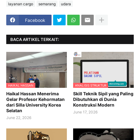
layanan cargo
semarang
udara
Facebook
BACA ARTIKEL TERKAIT:
HAIKAL HASSAN
ANALISIS STRUKTUR
Haikal Hassan Menerima
Skill Teknik Sipil yang Paling
Gelar Profesor Kehormatan
Dibutuhkan di Dunia
dari Silla University Korea
Konstruksi Modern
Selatan
June 17, 2026
June 22, 2026