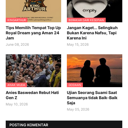
KINGARTHUR
BERAKAR DARI KESEPIAN
Tips Memilih Tempat Top Up
Jangan Kaget... Selingkuh
Royal Dream yang Aman 24
Bukan Karena Nafsu, Tapi
Jam
Karena Ini
June 08, 2026
May 15, 2026
ANAK MUDA
GODAAN
Anies Baswedan Rebut Hati
Ujian Seorang Suami Saat
Gen Z
Semuanya tidak Baik-Baik
Saja
May 10, 2026
May 05, 2026
POSTING KOMENTAR