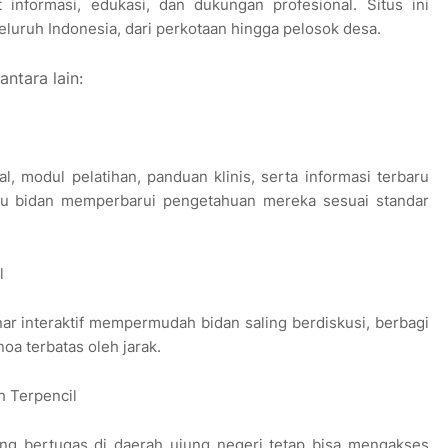
informasi, edukasi, dan dukungan profesional. Situs ini
eluruh Indonesia, dari perkotaan hingga pelosok desa.
antara lain:
al, modul pelatihan, panduan klinis, serta informasi terbaru
antu bidan memperbarui pengetahuan mereka sesuai standar
l
inar interaktif mempermudah bidan saling berdiskusi, berbagi
oa terbatas oleh jarak.
h Terpencil
ajng bertugas di daerah ujung negeri tetap bisa mengakses