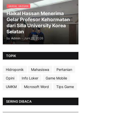
HAIKAL HASSAN
Haikal Hassan Menerima
Gelar Profesor Kehormatan
dari Silla University Korea
Selatan
by
Admin
-
Juni 22, 2026
TOPIK
Hidroponik
Mahasiswa
Pertanian
Opini
Info Loker
Game Mobile
UMKM
Microsoft Word
Tips Game
SERING DIBACA