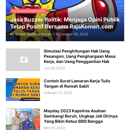
CIPTAKANOPINIPOSITIF
Jasa Buzzer Politik: Menjaga Opini Publik
Tetap Positif Bersama RajaKomen.com
by
tonton taufik rachman
-
November 06, 2025
Simulasi Penghitungan Hak Uang
Pesangon, Uang Penghargaan Masa
Kerja, dan Uang Penggantian Hak
Juli 28, 2024
Contoh Surat Lamaran Kerja Tulis
Tangan di Rumah Sakit
Februari 12, 2023
Mayday 2023 Kapolres Asahan
Sambangi Buruh, Ungkap Jati Dirinya
Yang Bikin Ketua SBSI Bangga
Mei 01, 2023