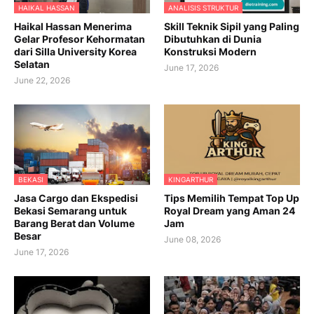
HAIKAL HASSAN
ANALISIS STRUKTUR
Haikal Hassan Menerima
Skill Teknik Sipil yang Paling
Gelar Profesor Kehormatan
Dibutuhkan di Dunia
dari Silla University Korea
Konstruksi Modern
Selatan
June 17, 2026
June 22, 2026
BEKASI
KINGARTHUR
Jasa Cargo dan Ekspedisi
Tips Memilih Tempat Top Up
Bekasi Semarang untuk
Royal Dream yang Aman 24
Barang Berat dan Volume
Jam
Besar
June 08, 2026
June 17, 2026