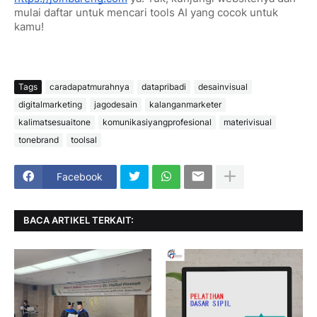
mulai daftar untuk mencari tools AI yang cocok untuk
kamu!
Tags
caradapatmurahnya
datapribadi
desainvisual
digitalmarketing
jagodesain
kalanganmarketer
kalimatsesuaitone
komunikasiyangprofesional
materivisual
tonebrand
toolsal
Facebook
BACA ARTIKEL TERKAIT: