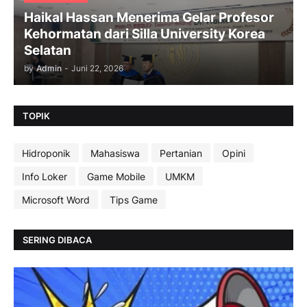
Haikal Hassan Menerima Gelar Profesor
Kehormatan dari Silla University Korea
Selatan
by
Admin
-
Juni 22, 2026
TOPIK
Hidroponik
Mahasiswa
Pertanian
Opini
Info Loker
Game Mobile
UMKM
Microsoft Word
Tips Game
SERING DIBACA