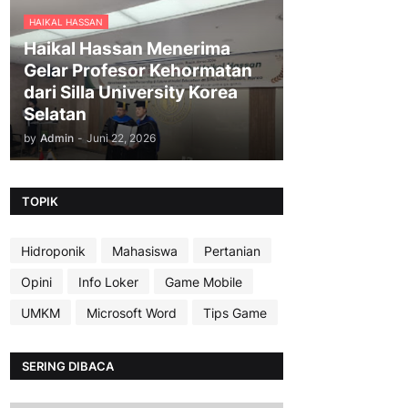
HAIKAL HASSAN
Haikal Hassan Menerima
Gelar Profesor Kehormatan
dari Silla University Korea
Selatan
by
Admin
-
Juni 22, 2026
TOPIK
Hidroponik
Mahasiswa
Pertanian
Opini
Info Loker
Game Mobile
UMKM
Microsoft Word
Tips Game
SERING DIBACA