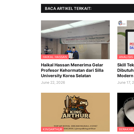
BACA ARTIKEL TERKAIT:
HAIKAL HASSAN
ANALISIS
Haikal Hassan Menerima Gelar
Skill Te
Profesor Kehormatan dari Silla
Dibutuh
University Korea Selatan
Modern
June 22, 2026
June 17, 
KINGARTHUR
BERAKAR 