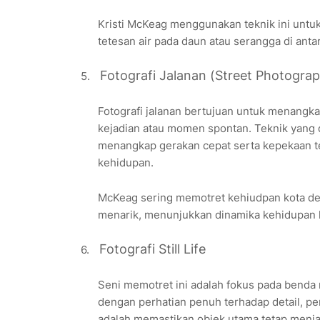
Kristi McKeag menggunakan teknik ini untu
tetesan air pada daun atau serangga di anta
Fotografi Jalanan (Street Photogra
5.
Fotografi jalanan bertujuan untuk menangka
kejadian atau momen spontan. Teknik yang 
menangkap gerakan cepat serta kepekaan
kehidupan.
McKeag sering memotret kehiudpan kota d
menarik, menunjukkan dinamika kehidupan 
Fotografi Still Life
6.
Seni memotret ini adalah fokus pada benda m
dengan perhatian penuh terhadap detail, pen
adalah memastikan objek utama tetap menja