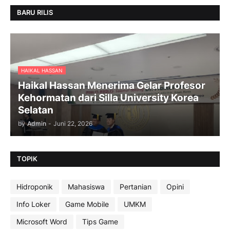
BARU RILIS
HAIKAL HASSAN
Haikal Hassan Menerima Gelar Profesor
Kehormatan dari Silla University Korea
Selatan
by
Admin
-
Juni 22, 2026
TOPIK
Hidroponik
Mahasiswa
Pertanian
Opini
Info Loker
Game Mobile
UMKM
Microsoft Word
Tips Game