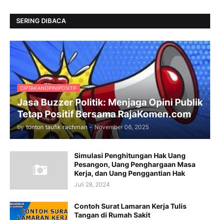
SERING DIBACA
CIPTAKANOPINIPOSITIF
Jasa Buzzer Politik: Menjaga Opini Publik
Tetap Positif Bersama RajaKomen.com
by
tonton taufik rachman
-
November 06, 2025
Simulasi Penghitungan Hak Uang
Pesangon, Uang Penghargaan Masa
Kerja, dan Uang Penggantian Hak
Juli 28, 2024
Contoh Surat Lamaran Kerja Tulis
Tangan di Rumah Sakit