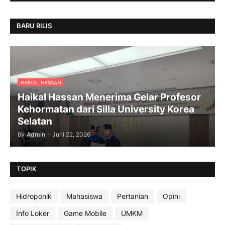
BARU RILIS
HAIKAL HASSAN
Haikal Hassan Menerima Gelar Profesor
Kehormatan dari Silla University Korea
Selatan
by
Admin
-
Juni 22, 2026
TOPIK
Hidroponik
Mahasiswa
Pertanian
Opini
Info Loker
Game Mobile
UMKM