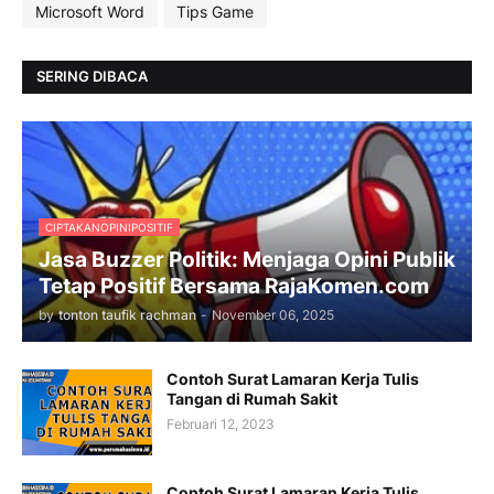
Microsoft Word
Tips Game
SERING DIBACA
CIPTAKANOPINIPOSITIF
Jasa Buzzer Politik: Menjaga Opini Publik
Tetap Positif Bersama RajaKomen.com
by
tonton taufik rachman
-
November 06, 2025
Contoh Surat Lamaran Kerja Tulis
Tangan di Rumah Sakit
Februari 12, 2023
Contoh Surat Lamaran Kerja Tulis