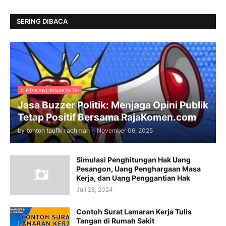
SERING DIBACA
CIPTAKANOPINIPOSITIF
Jasa Buzzer Politik: Menjaga Opini Publik
Tetap Positif Bersama RajaKomen.com
by
tonton taufik rachman
-
November 06, 2025
Simulasi Penghitungan Hak Uang
Pesangon, Uang Penghargaan Masa
Kerja, dan Uang Penggantian Hak
Juli 28, 2024
Contoh Surat Lamaran Kerja Tulis
Tangan di Rumah Sakit