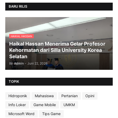
BARU RILIS
HAIKAL HASSAN
Haikal Hassan Menerima Gelar Profesor
Kehormatan dari Silla University Korea
Selatan
by
Admin
-
Juni 22, 2026
TOPIK
Hidroponik
Mahasiswa
Pertanian
Opini
Info Loker
Game Mobile
UMKM
Microsoft Word
Tips Game