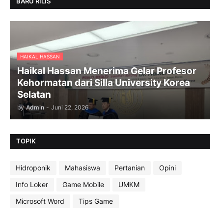
BARU RILIS
HAIKAL HASSAN
Haikal Hassan Menerima Gelar Profesor
Kehormatan dari Silla University Korea
Selatan
by
Admin
-
Juni 22, 2026
TOPIK
Hidroponik
Mahasiswa
Pertanian
Opini
Info Loker
Game Mobile
UMKM
Microsoft Word
Tips Game