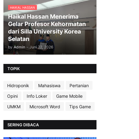
HAIKAL HASSAN
Haikal Hassan Menerima
Gelar Profesor Kehormatan
dari Silla University Korea
Selatan
by
Admin
-
Juni 22, 2026
TOPIK
Hidroponik
Mahasiswa
Pertanian
Opini
Info Loker
Game Mobile
UMKM
Microsoft Word
Tips Game
SERING DIBACA