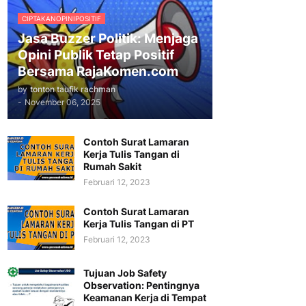
CIPTAKANOPINIPOSITIF
Jasa Buzzer Politik: Menjaga
Opini Publik Tetap Positif
Bersama RajaKomen.com
by
tonton taufik rachman
-
November 06, 2025
Contoh Surat Lamaran
Kerja Tulis Tangan di
Rumah Sakit
Februari 12, 2023
Contoh Surat Lamaran
Kerja Tulis Tangan di PT
Februari 12, 2023
Tujuan Job Safety
Observation: Pentingnya
Keamanan Kerja di Tempat