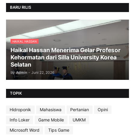
BARU RILIS
HAIKAL HASSAN
Haikal Hassan Menerima Gelar Profesor
Kehormatan dari Silla University Korea
Selatan
by
Admin
-
Juni 22, 2026
TOPIK
Hidroponik
Mahasiswa
Pertanian
Opini
Info Loker
Game Mobile
UMKM
Microsoft Word
Tips Game