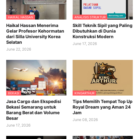
HAIKAL HASSAN
ANALISIS STRUKTUR
Haikal Hassan Menerima
Skill Teknik Sipil yang Paling
Gelar Profesor Kehormatan
Dibutuhkan di Dunia
dari Silla University Korea
Konstruksi Modern
Selatan
June 17, 2026
June 22, 2026
BEKASI
KINGARTHUR
Jasa Cargo dan Ekspedisi
Tips Memilih Tempat Top Up
Bekasi Semarang untuk
Royal Dream yang Aman 24
Barang Berat dan Volume
Jam
Besar
June 08, 2026
June 17, 2026