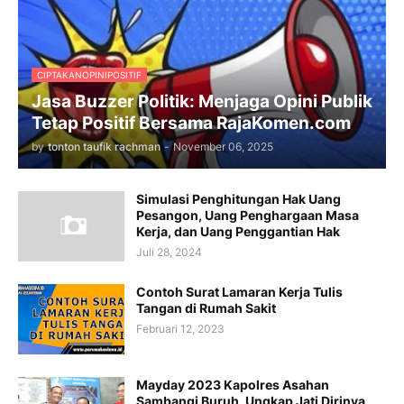
CIPTAKANOPINIPOSITIF
Jasa Buzzer Politik: Menjaga Opini Publik
Tetap Positif Bersama RajaKomen.com
by
tonton taufik rachman
-
November 06, 2025
Simulasi Penghitungan Hak Uang
Pesangon, Uang Penghargaan Masa
Kerja, dan Uang Penggantian Hak
Juli 28, 2024
Contoh Surat Lamaran Kerja Tulis
Tangan di Rumah Sakit
Februari 12, 2023
Mayday 2023 Kapolres Asahan
Sambangi Buruh, Ungkap Jati Dirinya