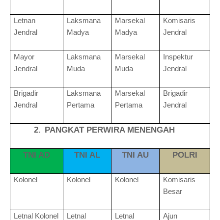
Letnan
Laksmana
Marsekal
Komisaris
Jendral
Madya
Madya
Jendral
Mayor
Laksmana
Marsekal
Inspektur
Jendral
Muda
Muda
Jendral
Brigadir
Laksmana
Marsekal
Brigadir
Jendral
Pertama
Pertama
Jendral
2.
PANGKAT PERWIRA MENENGAH
TNI AD
TNI AL
TNI AU
POLRI
Kolonel
Kolonel
Kolonel
Komisaris
Besar
Letnal Kolonel
Letnal
Letnal
Ajun