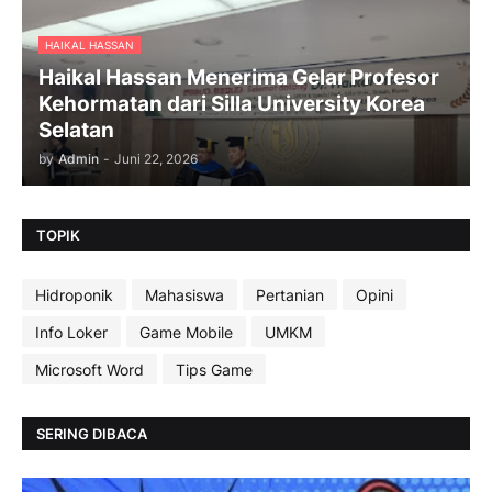
HAIKAL HASSAN
Haikal Hassan Menerima Gelar Profesor
Kehormatan dari Silla University Korea
Selatan
by
Admin
-
Juni 22, 2026
TOPIK
Hidroponik
Mahasiswa
Pertanian
Opini
Info Loker
Game Mobile
UMKM
Microsoft Word
Tips Game
SERING DIBACA